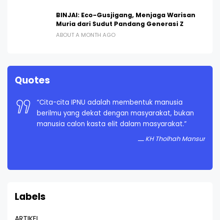
BINJAI: Eco-Gusjigang, Menjaga Warisan
Muria dari Sudut Pandang Generasi Z
ABOUT A MONTH AGO
Quotes
“Cita-cita IPNU adalah membentuk manusia
berilmu yang dekat dengan masyarakat, bukan
manusia calon kasta elit dalam masyarakat.”
KH Tholhah Mansur
Labels
ARTIKEL