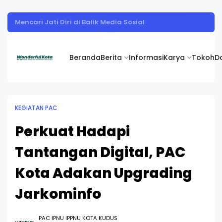
Perdana, Makrab PR IPNU IPPNU Demangan Digelar Sebagai Tonggak Kebersamaan
Beranda
Berita
Informasi
Karya
Tokoh
D
KEGIATAN PAC
Perkuat Hadapi
Tantangan Digital, PAC
Kota Adakan Upgrading
Jarkominfo
PAC IPNU IPPNU KOTA KUDUS