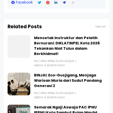
Facebook
Related Posts
View all
Mencetak Instruktur dan Pelatih
Bernurani: DIKLATINPEL Kota 2026
Tekankan Niat Tulus dalam
Berkhidmat!
PAC IPNU IPPNU KOTA KUDUS
ABOUT A MONTH AGO
BINJAI: Eco-Gusjigang, Menjaga
Warisan Muria dari Sudut Pandang
Generasi Z
PAC IPNU IPPNU KOTA KUDUS
ABOUT A MONTH AGO
Semarak Ngaji Aswaja PAC IPNU
IPPNU Kota Sambut Bulan Maulid