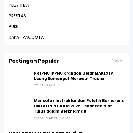
PELATIHAN
PRESTASI
PUISI
RAPAT ANGGOTA
Postingan Populer
View all
PR IPNU IPPNU Krandon Gelar MAKESTA,
Usung Semangat Merawat Tradisi
22 DAYS AGO
Mencetak Instruktur dan Pelatih Bernurani:
DIKLATINPEL Kota 2026 Tekankan Niat
Tulus dalam Berkhidmat!
ABOUT A MONTH AGO