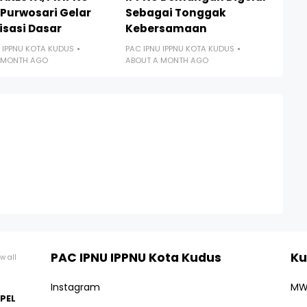
 Purwosari Gelar
Sebagai Tonggak
isasi Dasar
Kebersamaan
 IPPNU KOTA KUDUS
PAC IPNU IPPNU KOTA KUDUS
 MONTH AGO
ABOUT A MONTH AGO
PAC IPNU IPPNU Kota Kudus
Ku
w all
Instagram
MW
NPEL