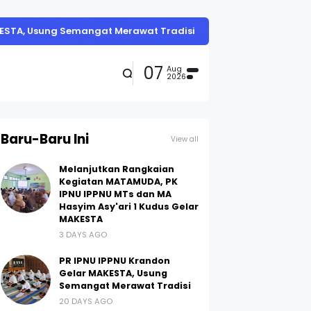
KESTA, Usung Semangat Merawat Tradisi
07
Aug
2026
Baru-Baru Ini
View all
Melanjutkan Rangkaian
Kegiatan MATAMUDA, PK
IPNU IPPNU MTs dan MA
Hasyim Asy'ari 1 Kudus Gelar
MAKESTA
3 DAYS AGO
PR IPNU IPPNU Krandon
Gelar MAKESTA, Usung
Semangat Merawat Tradisi
20 DAYS AGO