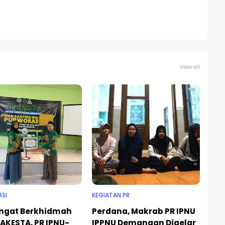
View all
ASI
KEGIATAN PR
gat Berkhidmah
Perdana, Makrab PR IPNU
MAKESTA, PR IPNU-
IPPNU Demangan Digelar