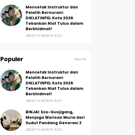
Mencetak Instruktur dan
Pelatih Bernurani:
DIKLATINPEL Kota 2026
Tekankan Niat Tulus dalam
Berkhidmat!
ABOUT A MONTH AGO
Populer
View all
Mencetak Instruktur dan
Pelatih Bernurani:
DIKLATINPEL Kota 2026
Tekankan Niat Tulus dalam
Berkhidmat!
ABOUT A MONTH AGO
BINJAI: Eco-Gusjigang,
Menjaga Warisan Muria dari
Sudut Pandang Generasi Z
ABOUT A MONTH AGO