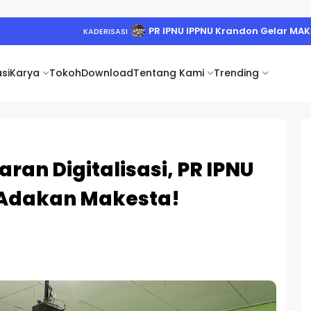
PR IPNU IPPNU Krandon Gelar MA
KADERISASI
si
Karya
Tokoh
Download
Tentang Kami
Trending
an Digitalisasi, PR IPNU
 Adakan Makesta!