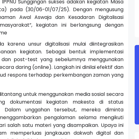
U IPPNU Sunggingan sukses adakan kegiatan Masa
ta) pada (30/06-01/07/25). Dengan mengusung
an Awal Aswaja dan Kesadaran Digitalisasi
asyarakat”, kegiatan ini berlangsung dengan
sme
 karena unsur digitalisasi mulai diintegrasikan
sanaan kegiatan. Sebagai bentuk implementasi
est dan post-test yang sebelumnya menggunakan
ecara daring (online). Langkah ini dinilai efektif dan
 wujud respons terhadap perkembangan zaman yang
 ditantang untuk menggunakan media sosial secara
ng dokumentasi kegiatan makesta di status
. Dalam unggahan tersebut, mereka diminta
 menggambarkan pengalaman selama mengikuti
ri salah satu materi yang disampaikan. Upaya ini
lam memperluas jangkauan dakwah digital dan