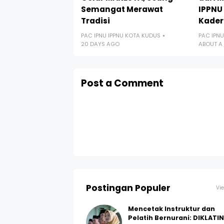
Semangat Merawat
IPPNU
Tradisi
Kader
PAC IPNU IPPNU KOTA KUDUS
PAC IPNU
20 DAYS AGO
ABOUT A
Post a Comment
Postingan Populer
Vie
Mencetak Instruktur dan
Pelatih Bernurani: DIKLATI