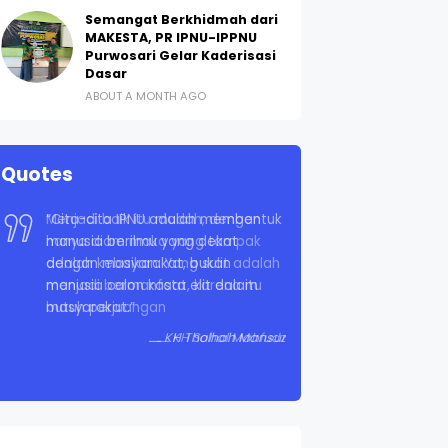
Semangat Berkhidmah dari
MAKESTA, PR IPNU-IPPNU
Purwosari Gelar Kaderisasi
Dasar
ABOUT A MONTH AGO
Quotes
“Cita-cita IPNU adalah membentuk
manusia berilmu yang dekat
dengan masyarakat, bukan
manusia calon kasta elit dalam
masyarakat.”
KH Tholhah Mansur