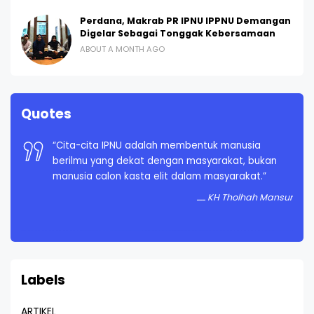
Perdana, Makrab PR IPNU IPPNU Demangan
Digelar Sebagai Tonggak Kebersamaan
ABOUT A MONTH AGO
Quotes
“Cita-cita IPNU adalah membentuk manusia
berilmu yang dekat dengan masyarakat, bukan
manusia calon kasta elit dalam masyarakat.”
KH Tholhah Mansur
Labels
ARTIKEL