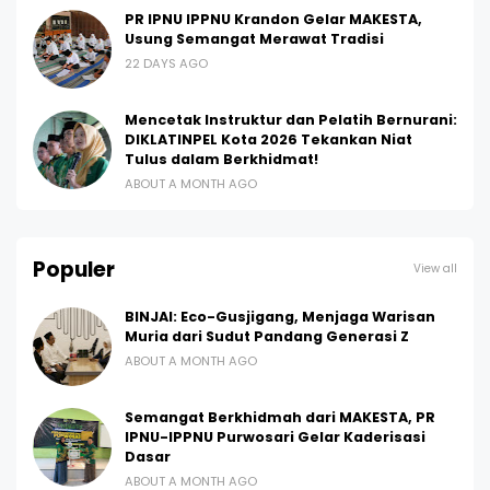
PR IPNU IPPNU Krandon Gelar MAKESTA,
Usung Semangat Merawat Tradisi
22 DAYS AGO
Mencetak Instruktur dan Pelatih Bernurani:
DIKLATINPEL Kota 2026 Tekankan Niat
Tulus dalam Berkhidmat!
ABOUT A MONTH AGO
Populer
View all
BINJAI: Eco-Gusjigang, Menjaga Warisan
Muria dari Sudut Pandang Generasi Z
ABOUT A MONTH AGO
Semangat Berkhidmah dari MAKESTA, PR
IPNU-IPPNU Purwosari Gelar Kaderisasi
Dasar
ABOUT A MONTH AGO