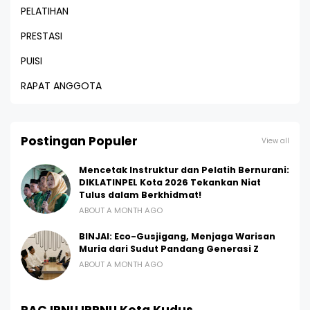
PELATIHAN
PRESTASI
PUISI
RAPAT ANGGOTA
Postingan Populer
View all
Mencetak Instruktur dan Pelatih Bernurani:
DIKLATINPEL Kota 2026 Tekankan Niat
Tulus dalam Berkhidmat!
ABOUT A MONTH AGO
BINJAI: Eco-Gusjigang, Menjaga Warisan
Muria dari Sudut Pandang Generasi Z
ABOUT A MONTH AGO
PAC IPNU IPPNU Kota Kudus