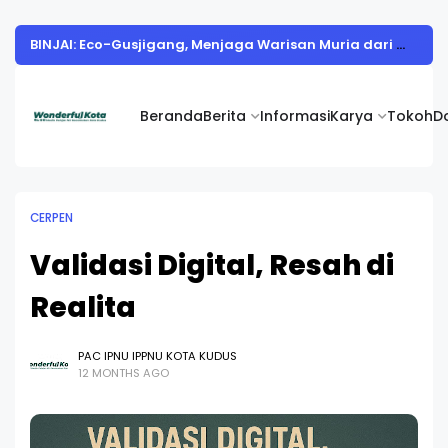
BINJAI: Eco-Gusjigang, Menjaga Warisan Muria dari Sudut Pandang Generasi Z
Beranda
Berita
Informasi
Karya
Tokoh
D
CERPEN
Validasi Digital, Resah di
Realita
PAC IPNU IPPNU KOTA KUDUS
12 MONTHS AGO