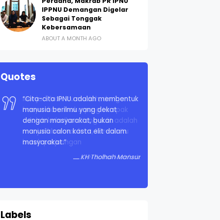
Perdana, Makrab PR IPNU
IPPNU Demangan Digelar
Sebagai Tonggak
Kebersamaan
ABOUT A MONTH AGO
Quotes
“Cita-cita IPNU adalah membentuk
manusia berilmu yang dekat
dengan masyarakat, bukan
manusia calon kasta elit dalam
masyarakat.”
KH Tholhah Mansur
Labels