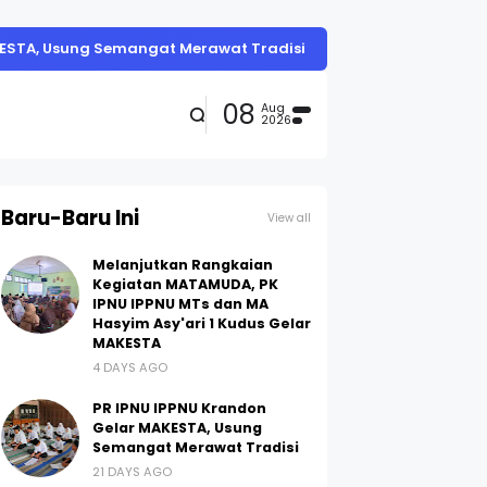
KESTA, Usung Semangat Merawat Tradisi
08
Aug
2026
Baru-Baru Ini
View all
Melanjutkan Rangkaian
Kegiatan MATAMUDA, PK
IPNU IPPNU MTs dan MA
Hasyim Asy'ari 1 Kudus Gelar
MAKESTA
4 DAYS AGO
PR IPNU IPPNU Krandon
Gelar MAKESTA, Usung
Semangat Merawat Tradisi
21 DAYS AGO