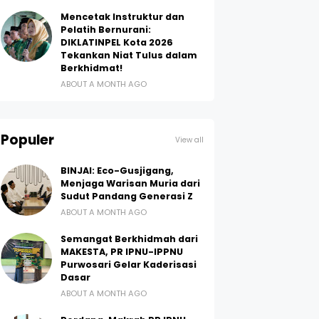
Mencetak Instruktur dan
Pelatih Bernurani:
DIKLATINPEL Kota 2026
Tekankan Niat Tulus dalam
Berkhidmat!
ABOUT A MONTH AGO
Populer
View all
BINJAI: Eco-Gusjigang,
Menjaga Warisan Muria dari
Sudut Pandang Generasi Z
ABOUT A MONTH AGO
Semangat Berkhidmah dari
MAKESTA, PR IPNU-IPPNU
Purwosari Gelar Kaderisasi
Dasar
ABOUT A MONTH AGO