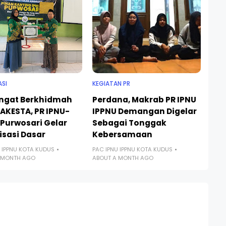
ASI
KEGIATAN PR
gat Berkhidmah
Perdana, Makrab PR IPNU
MAKESTA, PR IPNU-
IPPNU Demangan Digelar
 Purwosari Gelar
Sebagai Tonggak
isasi Dasar
Kebersamaan
 IPPNU KOTA KUDUS
PAC IPNU IPPNU KOTA KUDUS
 MONTH AGO
ABOUT A MONTH AGO