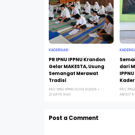
KADERISASI
KADERIS
PR IPNU IPPNU Krandon
Seman
Gelar MAKESTA, Usung
dari 
Semangat Merawat
IPPNU
Tradisi
Kader
PAC IPNU IPPNU KOTA KUDUS
PAC IPNU
21 DAYS AGO
ABOUT A
Post a Comment