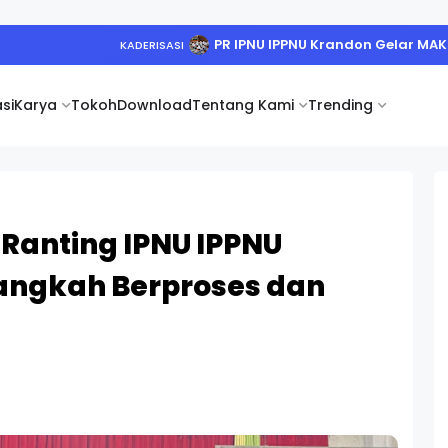
PR IPNU IPPNU Krandon Gelar MA
KADERISASI
si
Karya
Tokoh
Download
Tentang Kami
Trending
 Ranting IPNU IPPNU
angkah Berproses dan