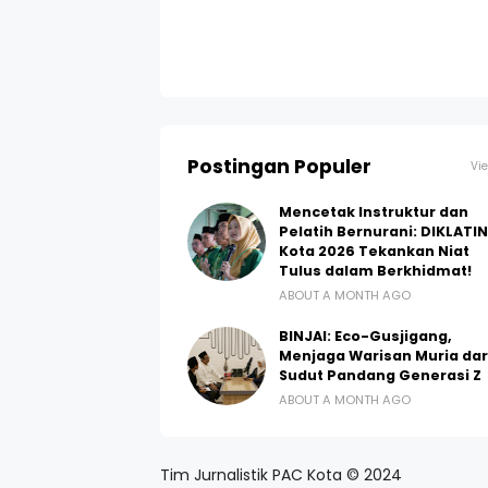
Postingan Populer
Vie
Mencetak Instruktur dan
Pelatih Bernurani: DIKLATI
Kota 2026 Tekankan Niat
Tulus dalam Berkhidmat!
ABOUT A MONTH AGO
BINJAI: Eco-Gusjigang,
Menjaga Warisan Muria dar
Sudut Pandang Generasi Z
ABOUT A MONTH AGO
Tim Jurnalistik PAC Kota © 2024